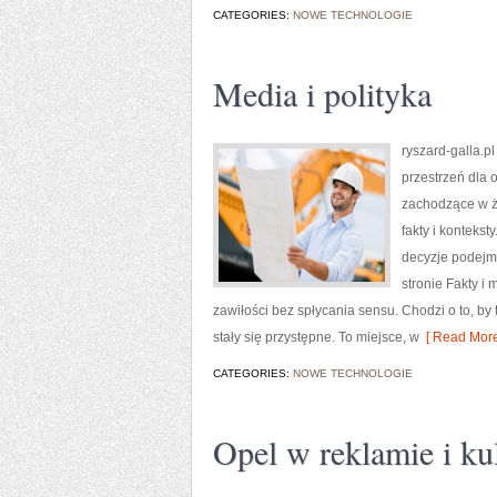
CATEGORIES:
NOWE TECHNOLOGIE
Media i polityka
ryszard-galla.pl
przestrzeń dla 
zachodzące w ż
fakty i kontekst
decyzje podejm
stronie Fakty i
zawiłości bez spłycania sensu. Chodzi o to, b
stały się przystępne. To miejsce, w
[ Read More
CATEGORIES:
NOWE TECHNOLOGIE
Opel w reklamie i ku