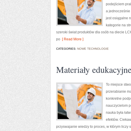
podejściem prak
a jednocześnie 
jest osiągalne n
kategorie na st
szeroki świat produktów dla osób na diecie LCH
po
[ Read More ]
CATEGORIES:
NOWE TECHNOLOGIE
Materiały edukacyjn
To miejsce stwo
przerabianie ma
konkretne podp
nauczycielom p
nauka była łatw
efektów. Ciekaw
przyswajanie wiedzy to proces, w którym liczy