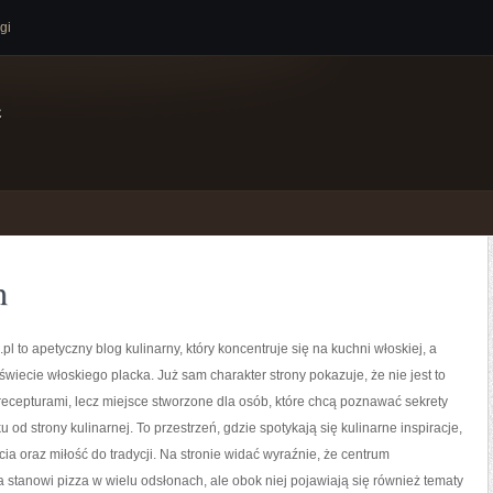
gi
e
h
pl to apetyczny blog kulinarny, który koncentruje się na kuchni włoskiej, a
świecie włoskiego placka. Już sam charakter strony pokazuje, że nie jest to
 recepturami, lecz miejsce stworzone dla osób, które chcą poznawać sekrety
 od strony kulinarnej. To przestrzeń, gdzie spotykają się kulinarne inspiracje,
a oraz miłość do tradycji. Na stronie widać wyraźnie, że centrum
 stanowi pizza w wielu odsłonach, ale obok niej pojawiają się również tematy