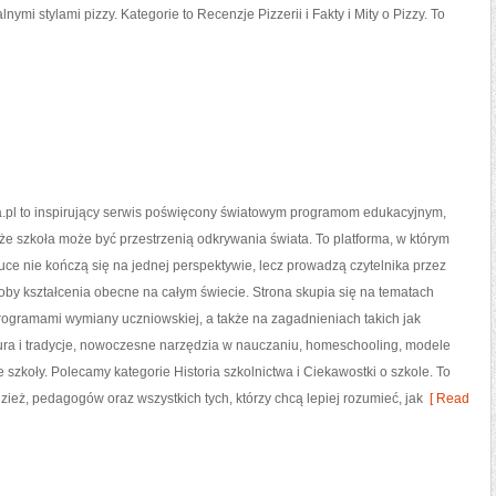
ymi stylami pizzy. Kategorie to Recenzje Pizzerii i Fakty i Mity o Pizzy. To
.pl to inspirujący serwis poświęcony światowym programom edukacyjnym,
 że szkoła może być przestrzenią odkrywania świata. To platforma, w którym
uce nie kończą się na jednej perspektywie, lecz prowadzą czytelnika przez
by kształcenia obecne na całym świecie. Strona skupia się na tematach
rogramami wymiany uczniowskiej, a także na zagadnieniach takich jak
ura i tradycje, nowoczesne narzędzia w nauczaniu, homeschooling, modele
 szkoły. Polecamy kategorie Historia szkolnictwa i Ciekawostki o szkole. To
zież, pedagogów oraz wszystkich tych, którzy chcą lepiej rozumieć, jak
[ Read