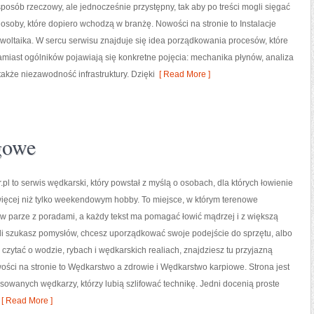
sposób rzeczowy, ale jednocześnie przystępny, tak aby po treści mogli sięgać
z osoby, które dopiero wchodzą w branżę. Nowości na stronie to Instalacje
owoltaika. W sercu serwisu znajduje się idea porządkowania procesów, które
miast ogólników pojawiają się konkretne pojęcia: mechanika płynów, analiza
akże niezawodność infrastruktury. Dzięki
[ Read More ]
gowe
.pl to serwis wędkarski, który powstał z myślą o osobach, dla których łowienie
więcej niż tylko weekendowym hobby. To miejsce, w którym terenowe
w parze z poradami, a każdy tekst ma pomagać łowić mądrzej i z większą
śli szukasz pomysłów, chcesz uporządkować swoje podejście do sprzętu, albo
z czytać o wodzie, rybach i wędkarskich realiach, znajdziesz tu przyjazną
ości na stronie to Wędkarstwo a zdrowie i Wędkarstwo karpiowe. Strona jest
owanych wędkarzy, którzy lubią szlifować technikę. Jedni docenią proste
[ Read More ]