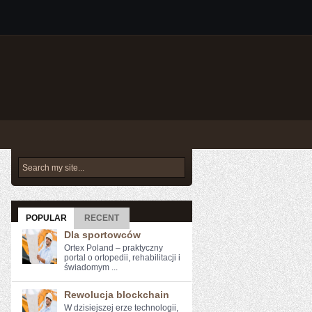
POPULAR
RECENT
Dla sportowców
Ortex Poland – praktyczny
portal o ortopedii, rehabilitacji i
świadomym ...
Rewolucja blockchain
W dzisiejszej erze technologii,