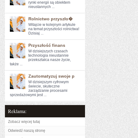
rynki energii są obiektem
nieustannych⁣ ...
Rolnictwo przyszło�
Witajcie ⁣w ​kolejnym artykule
na temat przyszłości ⁢rolnictwa!
Dzisiaj ...
Przyszłość finans
W‍ dzisiejszych czasach
technologia nieustannie
przekształca nasze życie,
‌także ...
Zautomatyzuj swoje p
W dzisiejszym cyfrowym
świecie, skuteczne
zarządzanie procesami
sprzedażowymi jest ...
Reklama:
Zobacz więcej tutaj
Odwiedź naszą stronę