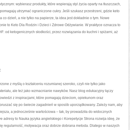
tycznym: wybierasz produkty, które wspierają styl życia oparty na tłuszczach,
pomagają utrzymać ograniczone cukry. Jeśli szukasz przestrzeni, gdzie keto
a co dzień, a nie tylko na papierze, ta idea jest dokładnie o tym. Nowe
ronie to Keto Dla Rodzin i Dzieci i Zdrowe Odżywianie. W praktyce oznacza to
F: od ketogenicznych słodkości, przez rozwiązania do kuchni i spiżarni, aż
e
rzone z myślą o kształceniu rozumianej szeroko, czyli nie tylko jako
teriału, ale też jako wzmacnianie nawyków. Nasz blog edukacyjny łączy
owiedzi z inspiracjami, które pomagają dzieciom, opiekunom oraz
oruszać się po świecie zagadnień w sposób uporządkowany. Zależy nam, aby
iejsza, a jednocześnie wartościowa – tak, by prowadziła do widocznych
e adresy to Nauka języka angielskiego i Korepetycje Strona rozwija ideę, że
 się regularność, motywacja oraz dobrze dobrana metoda. Dlatego w naszych