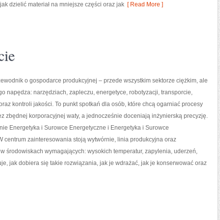
k dzielić materiał na mniejsze części oraz jak
[ Read More ]
cie
ewodnik o gospodarce produkcyjnej – przede wszystkim sektorze ciężkim, ale
 go napędza: narzędziach, zapleczu, energetyce, robotyzacji, transporcie,
oraz kontroli jakości. To punkt spotkań dla osób, które chcą ogarniać procesy
 zbędnej korporacyjnej waty, a jednocześnie doceniają inżynierską precyzję.
nie Energetyka i Surowce Energetyczne i Energetyka i Surowce
 centrum zainteresowania stoją wytwórnie, linia produkcyjna oraz
a w środowiskach wymagających: wysokich temperatur, zapylenia, uderzeń,
uje, jak dobiera się takie rozwiązania, jak je wdrażać, jak je konserwować oraz