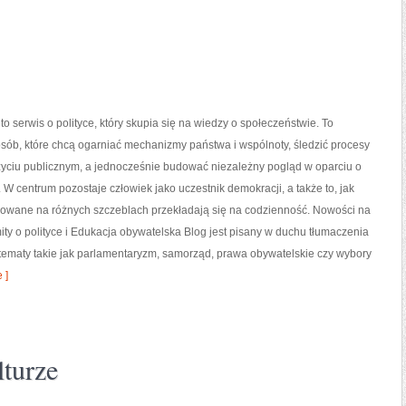
 to serwis o polityce, który skupia się na wiedzy o społeczeństwie. To
osób, które chcą ogarniać mechanizmy państwa i wspólnoty, śledzić procesy
yciu publicznym, a jednocześnie budować niezależny pogląd w oparciu o
y. W centrum pozostaje człowiek jako uczestnik demokracji, a także to, jak
owane na różnych szczeblach przekładają się na codzienność. Nowości na
 mity o polityce i Edukacja obywatelska Blog jest pisany w duchu tłumaczenia
y tematy takie jak parlamentaryzm, samorząd, prawa obywatelskie czy wybory
 ]
lturze