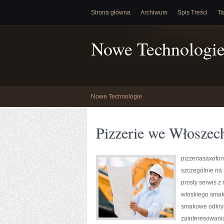
Strona główna
Archiwum
Spis Treści
Ta
Nowe Technologi
Nowe Technologie
Pizzerie we Włoszec
pizzeriasaxofon.
szczególnie na 
prosty serwis z
włoskiego smaku
smakowe odkryci
zainteresowania