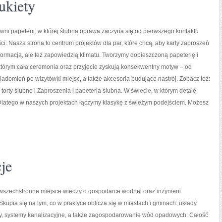
ukiety
ni papeterii, w której ślubna oprawa zaczyna się od pierwszego kontaktu
ci. Nasza strona to centrum projektów dla par, które chcą, aby karty zaproszeń
informacją, ale też zapowiedzią klimatu. Tworzymy dopieszczoną papeterię i
 którym cała ceremonia oraz przyjęcie zyskują konsekwentny motyw – od
adomień po wizytówki miejsc, a także akcesoria budujące nastrój. Zobacz też:
torty ślubne i Zaproszenia i papeteria ślubna. W świecie, w którym detale
e. Dlatego w naszych projektach łączymy klasykę z świeżym podejściem. Możesz
je
 wszechstronne miejsce wiedzy o gospodarce wodnej oraz inżynierii
 Skupia się na tym, co w praktyce oblicza się w miastach i gminach: układy
dy, systemy kanalizacyjne, a także zagospodarowanie wód opadowych. Całość