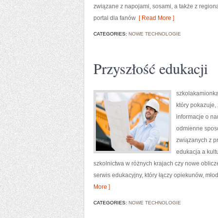
związane z napojami, sosami, a także z regionaln
portal dla fanów
[ Read More ]
CATEGORIES:
NOWE TECHNOLOGIE
Przyszłość edukacji
szkolakamionka
który pokazuje,
informacje o na
odmienne sposo
związanych z p
edukacja a kult
szkolnictwa w różnych krajach czy nowe oblicze
serwis edukacyjny, który łączy opiekunów, młod
More ]
CATEGORIES:
NOWE TECHNOLOGIE