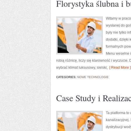
Florystyka ślubna i b
Witamy w pracow
wysłanej do goś
były nie tylko 
dodatki, dzięki
formalnych powi
Menu weselne i 
robią różnicę, liczy się klarowność i wyczuci
wybrać klimat luksusowy, sielski,
[ Read More ]
CATEGORIES:
NOWE TECHNOLOGIE
Case Study i Realizac
Ta platforma to
kanalizacyjnej.
dystrybucji wo