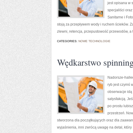
jest opisana w 
specjaliści ora
Sanitarne i Fot
stoją za przepływem wody i ruchem ścieków. Za
zlewni, retencja, przepustowość przewodów, a t
CATEGORIES:
NOWE TECHNOLOGIE
Wędkarstwo spinnin
Nadorsze-haller
ryb jest czymś 
obserwacje idą 
satysfakcją. Je
po prostu lubis
przestrzeń. Now
stworzona dla początkujących oraz dla zaawans
wyjaśnienia, inni zwrócą uwagę na detal, który