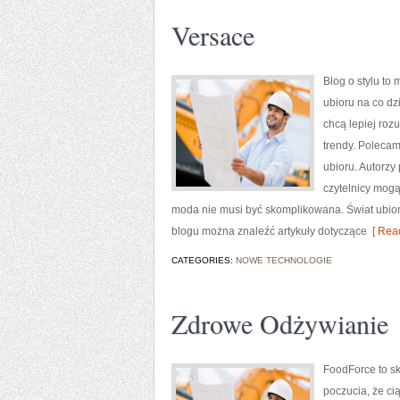
Versace
Blog o stylu to
ubioru na co dz
chcą lepiej roz
trendy. Polecam
ubioru. Autorzy 
czytelnicy mogą
moda nie musi być skomplikowana. Świat ubioru
blogu można znaleźć artykuły dotyczące
[ Read
CATEGORIES:
NOWE TECHNOLOGIE
Zdrowe Odżywianie
FoodForce to sk
poczucia, że ci