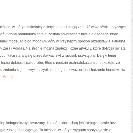
 miejsce, w którym miłośnicy estetyki ubioru mogą znaleźć wskazówki dotyczące
ień. Strona pralniafoka.com.pl została stworzona z myślą o osobach, które
umieć modę. To blog modowy, który w przystępny sposób przedstawia aktualne
y Zara i Adidas. Na stronie można znaleźć liczne artykuły, które dotyczą świata
publikacji starają się przedstawiać styl w sposób przystępny. Dzięki temu
 lepiej dobierać garderobę. Blog o modzie pralniafoka.com.pl pokazuje, że
 zmienia się niezwykle szybko, dlatego tak ważne jest śledzenie trendów. Na
 More ]
lep ketogeniczny stworzony dla osób, które chcą jeść ketogenicznie bez
ągle z czegoś rezygnują. To miejsce, w którym wygoda spotykają się z