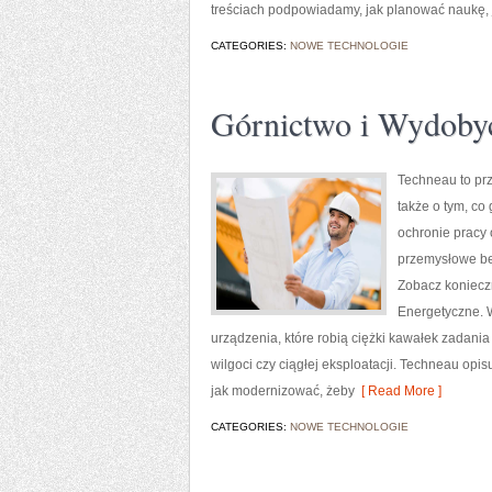
treściach podpowiadamy, jak planować naukę, ja
CATEGORIES:
NOWE TECHNOLOGIE
Górnictwo i Wydoby
Techneau to prz
także o tym, co
ochronie pracy 
przemysłowe bez
Zobacz koniecz
Energetyczne. W
urządzenia, które robią ciężki kawałek zadani
wilgoci czy ciągłej eksploatacji. Techneau opis
jak modernizować, żeby
[ Read More ]
CATEGORIES:
NOWE TECHNOLOGIE