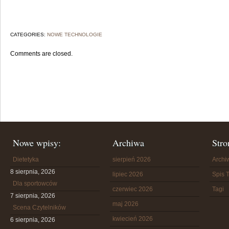
CATEGORIES:
NOWE TECHNOLOGIE
Comments are closed.
Nowe wpisy:
Archiwa
Stro
Dietetyka
sierpień 2026
Arch
8 sierpnia, 2026
lipiec 2026
Spis T
Dla sportowców
czerwiec 2026
Tagi
7 sierpnia, 2026
maj 2026
Scena Czytelników
kwiecień 2026
6 sierpnia, 2026