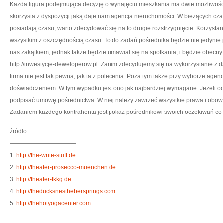
CE
Każda figura podejmująca decyzję o wynajęciu mieszkania ma dwie możliwości
N
SI
skorzysta z dyspozycji jaką daje nam agencja nieruchomości. W bieżących czas
Z
GD
posiadają czasu, warto zdecydować się na to drugie rozstrzygnięcie. Korzysta
NA
I
wszystkim z oszczędnością czasu. To do zadań pośrednika będzie nie jedynie
NA
TA
PI
nas zakątkiem, jednak także będzie umawiał się na spotkania, i będzie obec
M
http://inwestycje-deweloperow.pl. Zanim zdecydujemy się na wykorzystanie z 
firma nie jest tak pewna, jak ta z polecenia. Poza tym także przy wyborze age
doświadczeniem. W tym wypadku jest ono jak najbardziej wymagane. Jeżeli o
podpisać umowę pośrednictwa. W niej należy zawrzeć wszystkie prawa i obowi
Zadaniem każdego kontrahenta jest pokaz pośrednikowi swoich oczekiwań c
źródło:
———————————
1.
http://the-write-stuff.de
2.
http://theater-prosecco-muenchen.de
3.
http://theater-tkkg.de
4.
http://theducksnesthebersprings.com
5.
http://thehotyogacenter.com