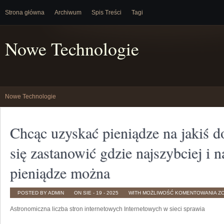
Strona główna
Archiwum
Spis Treści
Tagi
Nowe Technologie
Nowe Technologie
Chcąc uzyskać pieniądze na jakiś d
się zastanowić gdzie najszybciej i n
pieniądze można
C
POSTED BY ADMIN
ON SIE - 19 - 2025
WITH
MOŻLIWOŚĆ KOMENTOWANIA
Z
U
PI
Astronomiczna liczba stron internetowych Internetowych w sieci sprawia
N
JA
D