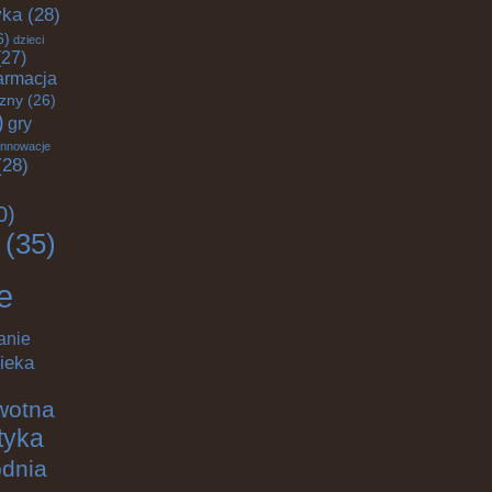
yka
(28)
6)
dzieci
27)
armacja
czny
(26)
)
gry
innowacje
28)
0)
(35)
e
anie
ieka
wotna
ktyka
odnia