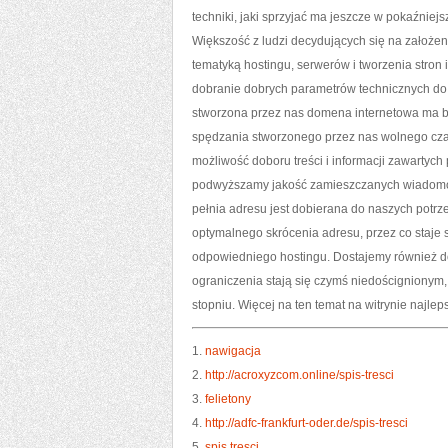
techniki, jaki sprzyjać ma jeszcze w pokaźnie
Większość z ludzi decydujących się na założen
tematyką hostingu, serwerów i tworzenia stron
dobranie dobrych parametrów technicznych do p
stworzona przez nas domena internetowa ma by
spędzania stworzonego przez nas wolnego czas
możliwość doboru treści i informacji zawartyc
podwyższamy jakość zamieszczanych wiadomośc
pełnia adresu jest dobierana do naszych potrz
optymalnego skrócenia adresu, przez co staje
odpowiedniego hostingu. Dostajemy również do
ograniczenia stają się czymś niedoścignionym,
stopniu. Więcej na ten temat na witrynie najle
1.
nawigacja
2.
http://acroxyzcom.online/spis-tresci
3.
felietony
4.
http://adfc-frankfurt-oder.de/spis-tresci
5.
spis tresci