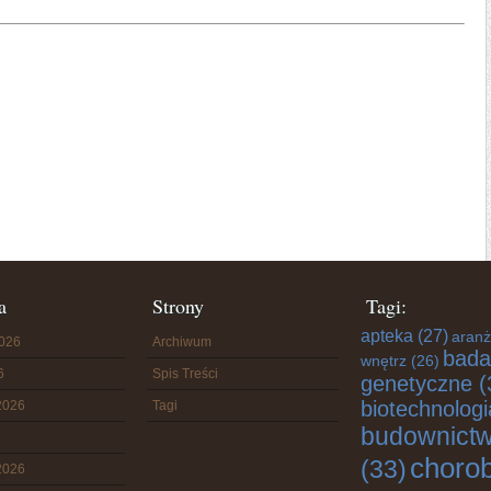
a
Strony
Tagi:
apteka
(27)
aranż
2026
Archiwum
bada
wnętrz
(26)
6
Spis Treści
genetyczne
(
biotechnologi
2026
Tagi
budownict
choro
(33)
2026