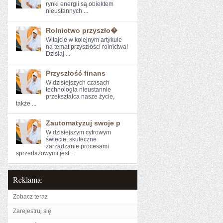
rynki energii są obiektem
nieustannych⁣ ...
Rolnictwo przyszło�
Witajcie ⁣w ​kolejnym artykule
na temat przyszłości ⁢rolnictwa!
Dzisiaj ...
Przyszłość finans
W‍ dzisiejszych czasach
technologia nieustannie
przekształca nasze życie,
‌także ...
Zautomatyzuj swoje p
W dzisiejszym cyfrowym
świecie, skuteczne
zarządzanie procesami
sprzedażowymi jest ...
Reklama:
Zobacz teraz
Zarejestruj się