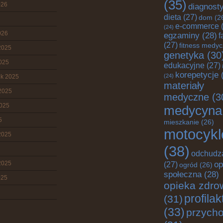
(35)
026
diagnost
dieta
(27)
dom
(2
e-commerce
(
(24)
026
egzaminy
(28)
f
(27)
fitness medy
2025
genetyka
(30
2025
edukacyjne
(27)
korepetycje
(
(24)
ik 2025
materiały
2025
medyczne
(3
2025
medycyna
5
mieszkanie
(26)
motocykl
2025
(38)
odchudz
2025
op
(27)
ogród
(26)
społeczna
(28)
025
opieka zdro
profila
(31)
(33)
przych