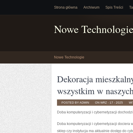
Strona główna
Archiwum
Spis Treści
Ta
Nowe Technologi
Nowe Technologie
Dekoracja mieszkalny
wszystkim w naszyc
POSTED BY ADMIN
ON WRZ - 17 - 2025
WI
Doba komputeryzacji i cybernetyzacji dochodz
Doba komputeryzacji i cybernetyzacji dociera
sklep czy instytucja ma aktualnie dostęp do cy