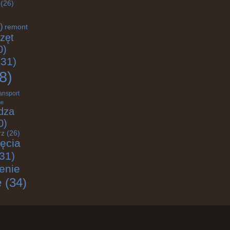
(26)
)
remont
zęt
0)
31)
8)
ransport
ne
dza
0)
rz
(26)
jęcia
31)
enie
e
(34)