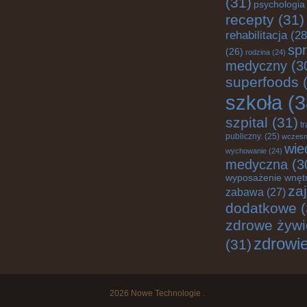
(31)
psychologia
recepty
(31)
rehabilitacja
(28
spr
(26)
rodzina
(24)
medyczny
(3
superfoods
(
szkoła
(3
szpital
(31)
t
publiczny.
(25)
wczes
wie
wychowanie
(24)
medyczna
(3
wyposażenie wnęt
za
zabawa
(27)
dodatkowe
(
zdrowe żywi
zdrowi
(31)
2026
Nowe Technologie
.