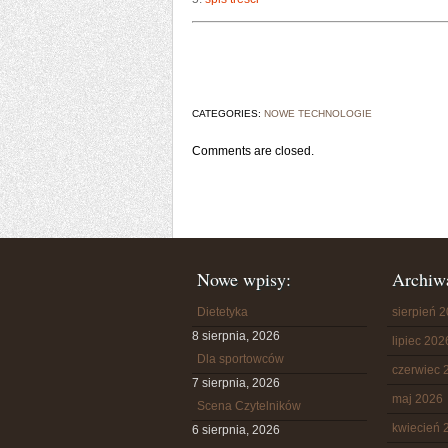
CATEGORIES:
NOWE TECHNOLOGIE
Comments are closed.
Nowe wpisy:
Archiw
Dietetyka
sierpień 
8 sierpnia, 2026
lipiec 202
Dla sportowców
czerwiec 
7 sierpnia, 2026
maj 2026
Scena Czytelników
kwiecień 
6 sierpnia, 2026