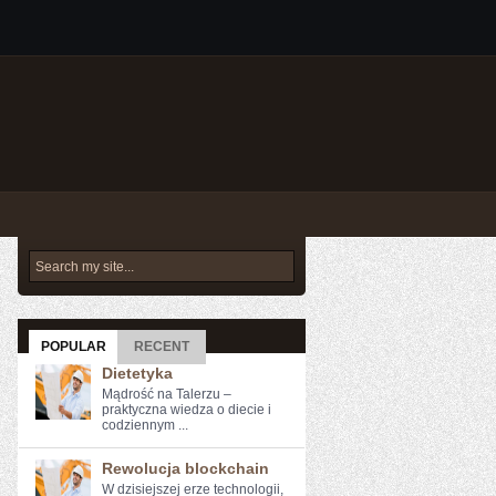
POPULAR
RECENT
Dietetyka
Mądrość na Talerzu –
praktyczna wiedza o diecie i
codziennym ...
Rewolucja blockchain
W dzisiejszej erze technologii,