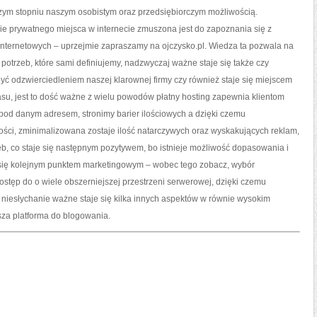
jszym stopniu naszym osobistym oraz przedsiębiorczym możliwością.
ie prywatnego miejsca w internecie zmuszona jest do zapoznania się z
 internetowych – uprzejmie zapraszamy na ojczysko.pl. Wiedza ta pozwala na
otrzeb, które sami definiujemy, nadzwyczaj ważne staje się także czy
ć odzwierciedleniem naszej klarownej firmy czy również staje się miejscem
u, jest to dość ważne z wielu powodów płatny hosting zapewnia klientom
h pod danym adresem, stronimy barier ilościowych a dzięki czemu
i, zminimalizowana zostaje ilość natarczywych oraz wyskakujących reklam,
eb, co staje się następnym pozytywem, bo istnieje możliwość dopasowania i
 się kolejnym punktem marketingowym – wobec tego zobacz, wybór
stęp do o wiele obszerniejszej przestrzeni serwerowej, dzięki czemu
 niesłychanie ważne staje się kilka innych aspektów w równie wysokim
psza platforma do blogowania.