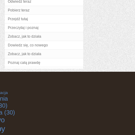
Odwiedź teraz
Pobierz teraz
Przejdź tutaj
Przeczytaj i poznaj
Zobacz, jak to działa
Dowiedz się, co nowego
Zobacz, jak to działa
Poznaj całą prawdę
acja
nia
30)
a
(30)
wo
by