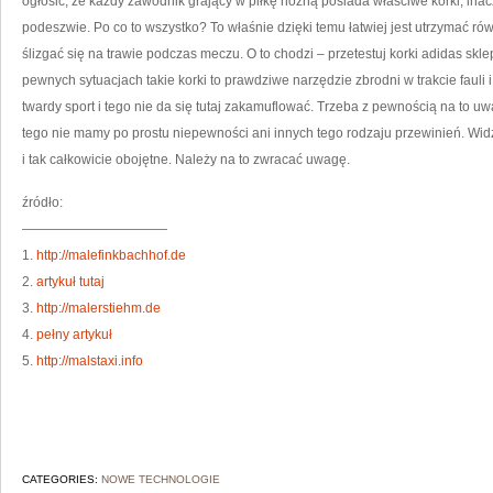
ogłosić, że każdy zawodnik grający w piłkę nożną posiada właściwe korki, inac
podeszwie. Po co to wszystko? To właśnie dzięki temu łatwiej jest utrzymać r
ślizgać się na trawie podczas meczu. O to chodzi – przetestuj korki adidas skl
pewnych sytuacjach takie korki to prawdziwe narzędzie zbrodni w trakcie fauli 
twardy sport i tego nie da się tutaj zakamuflować. Trzeba z pewnością na to u
tego nie mamy po prostu niepewności ani innych tego rodzaju przewinień. Widzi
i tak całkowicie obojętne. Należy na to zwracać uwagę.
źródło:
———————————
1.
http://malefinkbachhof.de
2.
artykuł tutaj
3.
http://malerstiehm.de
4.
pełny artykuł
5.
http://malstaxi.info
CATEGORIES:
NOWE TECHNOLOGIE