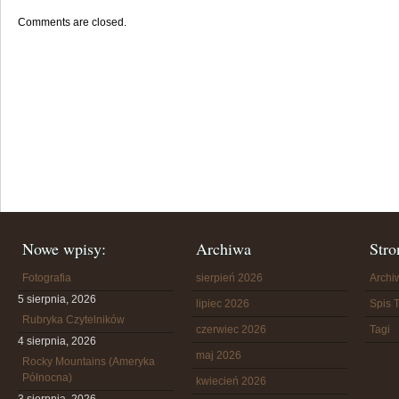
Comments are closed.
Nowe wpisy:
Archiwa
Stro
Fotografia
sierpień 2026
Arch
5 sierpnia, 2026
lipiec 2026
Spis T
Rubryka Czytelników
czerwiec 2026
Tagi
4 sierpnia, 2026
maj 2026
Rocky Mountains (Ameryka
Północna)
kwiecień 2026