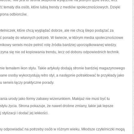
ecość. Nie jest to strona skupiona wyłącznie na jednym typie treści, lecz
 tematy dla osób, które lubią trendy z mediów społecznościowych. Dzięki
 grona odbiorców.
ytelniczek, które chcą wyglądać dobrze, ale nie chcą ślepo podążać za
 poradę do własnych potrzeb. W świecie, w którym media społecznościowe
adnikowy serwis może pełnić rolę źródła bardziej uporządkowanej wiedzy.
czyna się nie od kopiowania trendu, lecz od doboru odpowiednich technik.
e tematem ikon stylu. Takie artykuły dodają stronie bardziej magazynowego
nane osoby wykorzystują retro styl, a następnie potraktować te przykłady jako
mu serwis łączy praktyczne porady.
wania urody jako formy zabawy wizerunkiem. Makijaż nie musi być tu
lu życia. Strona pokazuje, że nawet drobne zmiany, takie jak lepsze
tylizacji i dodać jej lekkości.
, by odpowiadać na potrzeby osób w różnym wieku. Młodsze czytelniczki mogą