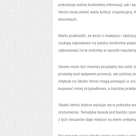
potrzebuje jednej konkretnej informacji, jak i s
Veriss może pełnić wiele funkcji: inspiracyjną.
kierunkach.
Warto podkreślić, że treści o makijażu i styli
szukają odpowiedzi na bardzo konkretne pytania
odpowiadać na te potrzeby w sposób regularny,
Serwis może być również przydatny dla osób, 
produkty pod wpływem promocji, ale później nie
Artykuły na Studio Veriss mogą pomagać w zrozu
kupować mniej przypadkowo, a bardziej prakty
Studio Veriss dobrze wpisuje się w potrzeby ws
zrozumienia. Tematyka beauty jest bardzo szero
z tych obszarów daje miejsce na wiele unikaln