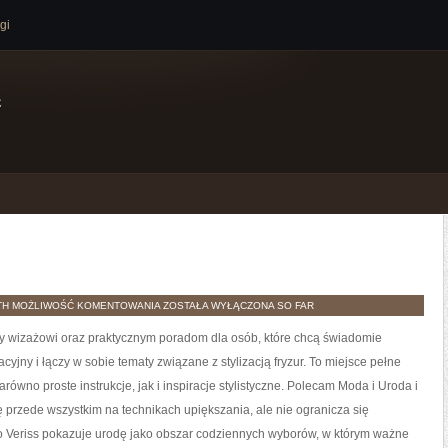
gi
e
MODA
TH
MOŻLIWOŚĆ KOMENTOWANIA
ZOSTAŁA WYŁĄCZONA
SO FAR
I
URODA
y wizażowi oraz praktycznym poradom dla osób, które chcą świadomie
cyjny i łączy w sobie tematy związane z stylizacją fryzur. To miejsce pełne
równo proste instrukcje, jak i inspiracje stylistyczne. Polecam Moda i Uroda i
ę przede wszystkim na technikach upiększania, ale nie ogranicza się
o Veriss pokazuje urodę jako obszar codziennych wyborów, w którym ważne