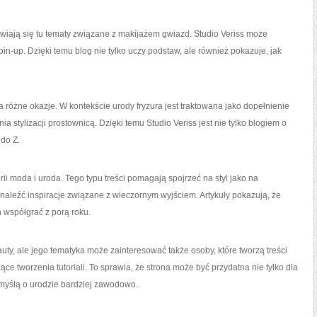
wiają się tu tematy związane z makijażem gwiazd. Studio Veriss może
pin-up. Dzięki temu blog nie tylko uczy podstaw, ale również pokazuje, jak
 różne okazje. W kontekście urody fryzura jest traktowana jako dopełnienie
 stylizacji prostownicą. Dzięki temu Studio Veriss jest nie tylko blogiem o
 do Z.
i moda i uroda. Tego typu treści pomagają spojrzeć na styl jako na
znaleźć inspiracje związane z wieczornym wyjściem. Artykuły pokazują, że
n współgrać z porą roku.
ty, ale jego tematyka może zainteresować także osoby, które tworzą treści
ce tworzenia tutoriali. To sprawia, że strona może być przydatna nie tylko dla
e myślą o urodzie bardziej zawodowo.