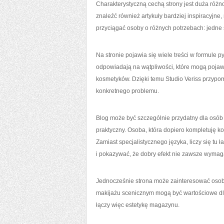
Charakterystyczną cechą strony jest duża róż
znaleźć również artykuły bardziej inspiracyjn
przyciągać osoby o różnych potrzebach: jedne 
Na stronie pojawia się wiele treści w formule p
odpowiadają na wątpliwości, które mogą pojaw
kosmetyków. Dzięki temu Studio Veriss przypo
konkretnego problemu.
Blog może być szczególnie przydatny dla osób
praktyczny. Osoba, która dopiero kompletuję k
Zamiast specjalistycznego języka, liczy się tu
i pokazywać, że dobry efekt nie zawsze wymag
Jednocześnie strona może zainteresować osob
makijażu scenicznym mogą być wartościowe dla 
łączy więc estetykę magazynu.