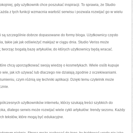
pokojniej, gdy użytkownik chce poszukać inspiracji. To sprawia, że Studio
 Każda z tych funkcji wzmacnia wartość serwisu i pozwala rozwijać go w wielu
zacji są szczególnie dobrze dopasowane do formy bloga. Użytkownicy często
, takie jak jak odświeżyć makijaż w ciągu dnia. Studio Veriss może
 tworząc bogatą bazę artykułów, do których użytkownicy będą wracać.
które chcą uporządkować swoją wiedzę o kosmetykach. Wiele osób kupuje
 wie, jak ich używać lub dlaczego nie działają zgodnie z oczekiwaniami.
mieniu, czym różnią się techniki aplikacji. Dzięki temu czytelnik może
cznie.
półczesnych użytkowników internetu, którzy szukają treści szybkich do
ka, dlatego serwis może rozwijać wiele cykli artykułów: trendy sezonu. Każdy
ych tekstów, które mogą być edukacyjne.