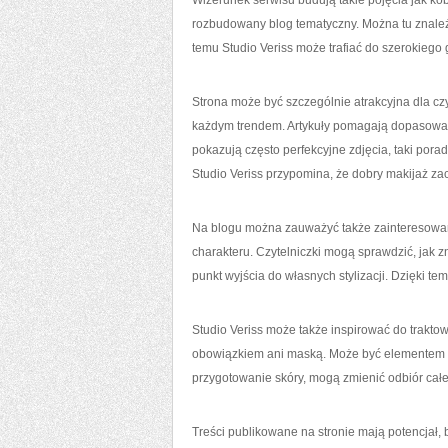
Wizerunek serwisu budują takie pojęcia jak kobi
rozbudowany blog tematyczny. Można tu znaleźć
temu Studio Veriss może trafiać do szerokiego
Strona może być szczególnie atrakcyjna dla cz
każdym trendem. Artykuły pomagają dopasować
pokazują często perfekcyjne zdjęcia, taki por
Studio Veriss przypomina, że dobry makijaż za
Na blogu można zauważyć także zainteresowani
charakteru. Czytelniczki mogą sprawdzić, jak z
punkt wyjścia do własnych stylizacji. Dzięki te
Studio Veriss może także inspirować do trakto
obowiązkiem ani maską. Może być elementem sty
przygotowanie skóry, mogą zmienić odbiór całej s
Treści publikowane na stronie mają potencjał