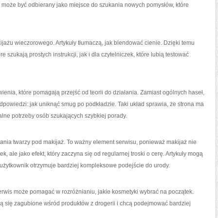
is może być odbierany jako miejsce do szukania nowych pomysłów, które
ijażu wieczorowego. Artykuły tłumaczą, jak blendować cienie. Dzięki temu
szukają prostych instrukcji, jak i dla czytelniczek, które lubią testować
nia, które pomagają przejść od teorii do działania. Zamiast ogólnych haseł,
odpowiedzi: jak uniknąć smug po podkładzie. Taki układ sprawia, że strona ma
lne potrzeby osób szukających szybkiej porady.
wania twarzy pod makijaż. To ważny element serwisu, ponieważ makijaż nie
k, ale jako efekt, który zaczyna się od regularnej troski o cerę. Artykuły mogą
u użytkownik otrzymuje bardziej kompleksowe podejście do urody.
rwis może pomagać w rozróżnianiu, jakie kosmetyki wybrać na początek.
ują się zagubione wśród produktów z drogerii i chcą podejmować bardziej