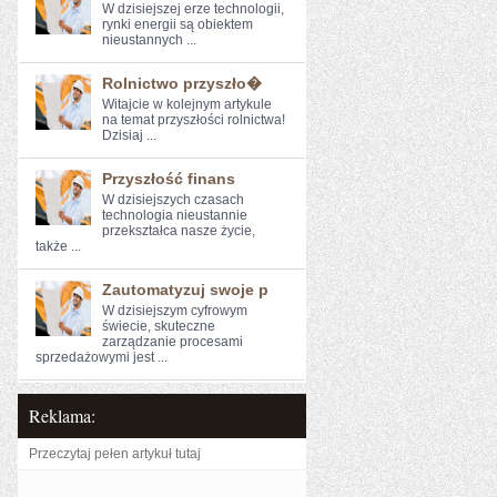
W dzisiejszej erze technologii,
rynki energii są obiektem
nieustannych⁣ ...
Rolnictwo przyszło�
Witajcie ⁣w ​kolejnym artykule
na temat przyszłości ⁢rolnictwa!
Dzisiaj ...
Przyszłość finans
W‍ dzisiejszych czasach
technologia nieustannie
przekształca nasze życie,
‌także ...
Zautomatyzuj swoje p
W dzisiejszym cyfrowym
świecie, skuteczne
zarządzanie procesami
sprzedażowymi jest ...
Reklama:
Przeczytaj pełen artykuł tutaj