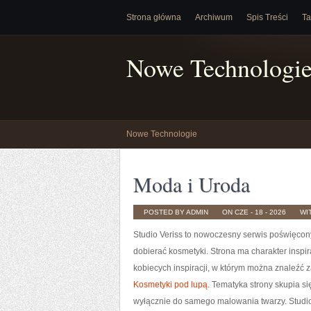
Strona główna
Archiwum
Spis Treści
Ta
Nowe Technologi
Nowe Technologie
Moda i Uroda
POSTED BY ADMIN
ON CZE - 18 - 2026
WI
Studio Veriss to nowoczesny serwis poświęcon
dobierać kosmetyki. Strona ma charakter inspira
kobiecych inspiracji, w którym można znaleźć za
Kosmetyki pod lupą
. Tematyka strony skupia si
wyłącznie do samego malowania twarzy. Studi