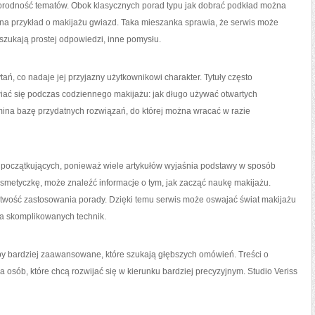
norodność tematów. Obok klasycznych porad typu jak dobrać podkład można
e, na przykład o makijażu gwiazd. Taka mieszanka sprawia, że serwis może
szukają prostej odpowiedzi, inne pomysłu.
ytań, co nadaje jej przyjazny użytkownikowi charakter. Tytuły często
iać się podczas codziennego makijażu: jak długo używać otwartych
mina bazę przydatnych rozwiązań, do której można wracać w razie
 początkujących, ponieważ wiele artykułów wyjaśnia podstawy w sposób
osmetyczkę, może znaleźć informacje o tym, jak zacząć naukę makijażu.
 łatwość zastosowania porady. Dzięki temu serwis może oswajać świat makijażu
a skomplikowanych technik.
y bardziej zaawansowane, które szukają głębszych omówień. Treści o
osób, które chcą rozwijać się w kierunku bardziej precyzyjnym. Studio Veriss