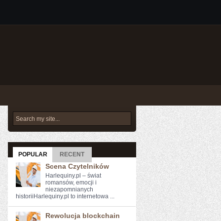
POPULAR
RECENT
Scena Czytelników
Harlequiny.pl – świat
romansów, emocji i
niezapomnianych
historiiHarlequiny.pl to internetowa ...
Rewolucja blockchain