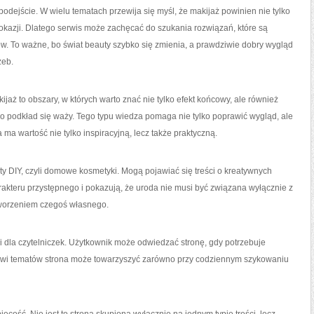
ejście. W wielu tematach przewija się myśl, że makijaż powinien nie tylko
okazji. Dlatego serwis może zachęcać do szukania rozwiązań, które są
w. To ważne, bo świat beauty szybko się zmienia, a prawdziwie dobry wygląd
zeb.
kijaż to obszary, w których warto znać nie tylko efekt końcowy, ale również
o podkład się waży. Tego typu wiedza pomaga nie tylko poprawić wygląd, ale
a ma wartość nie tylko inspiracyjną, lecz także praktyczną.
ty DIY, czyli domowe kosmetyki. Mogą pojawiać się treści o kreatywnych
arakteru przystępnego i pokazują, że uroda nie musi być związana wyłącznie z
tworzeniem czegoś własnego.
cji dla czytelniczek. Użytkownik może odwiedzać stronę, gdy potrzebuje
resowi tematów strona może towarzyszyć zarówno przy codziennym szykowaniu