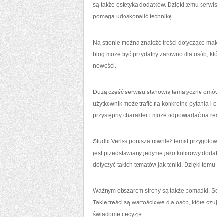
są także estetyka dodatków. Dzięki temu serw
pomaga udoskonalić technikę.
Na stronie można znaleźć treści dotyczące mak
blog może być przydatny zarówno dla osób, które 
nowości.
Dużą część serwisu stanowią tematyczne omówie
użytkownik może trafić na konkretne pytania i 
przystępny charakter i może odpowiadać na rea
Studio Veriss porusza również temat przygoto
jest przedstawiany jedynie jako kolorowy dodate
dotyczyć takich tematów jak toniki. Dzięki tem
Ważnym obszarem strony są także pomadki. Se
Takie treści są wartościowe dla osób, które cz
świadome decyzje.