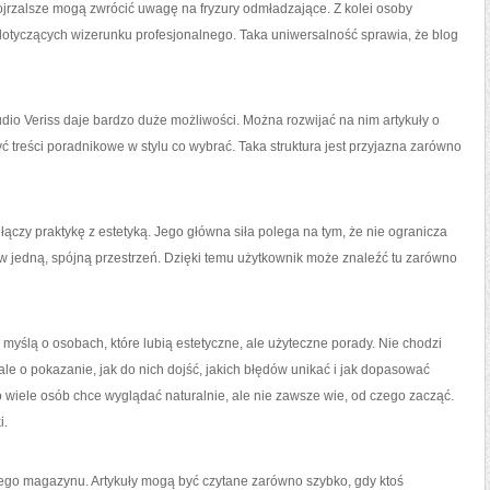
dojrzalsze mogą zwrócić uwagę na fryzury odmładzające. Z kolei osoby
otyczących wizerunku profesjonalnego. Taka uniwersalność sprawia, że blog
udio Veriss daje bardzo duże możliwości. Można rozwijać na nim artykuły o
 treści poradnikowe w stylu co wybrać. Taka struktura jest przyjazna zarówno
 łączy praktykę z estetyką. Jego główna siła polega na tym, że nie ogranicza
ż w jedną, spójną przestrzeń. Dzięki temu użytkownik może znaleźć tu zarówno
myślą o osobach, które lubią estetyczne, ale użyteczne porady. Nie chodzi
le o pokazanie, jak do nich dojść, jakich błędów unikać i jak dopasować
 wiele osób chce wyglądać naturalnie, ale nie zawsze wie, od czego zacząć.
i.
cego magazynu. Artykuły mogą być czytane zarówno szybko, gdy ktoś