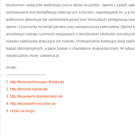
bezbronne i wyłącznie weterynarz jest w stanie im pomóc. Jakimś z zadań, jaki
siemianowice jest identyfikacja zwierzęcych schorzeń, zapobieganie im, a w ko
weterynarz absorbuje się udzielaniem porad oraz konsultacji i pielęgnacją zw
opinie i orzeczenia na temat zdrowia oraz samopoczucia zwierzaków. Oprócz 
wszelkiego rodzaju czynności związanych z określeniem zdolności rozrodczyc
również zakłócenia dotyczące ich rozrodu. Profesjonalnie traktujący swój za
badań laboratoryjnych, a także badań o charakterze diagnostycznym. W sytuacji
nieuleczalnie chore, uśmierca je.
źródło:
———————————
1.
http://ferienwohnungen-florida.de
2.
http://fernseh-hamer.de
3.
http://feuerwehr-blankenstein.de
4.
http://feuerwehr-neuzelle.de
5.
czytaj na blogu