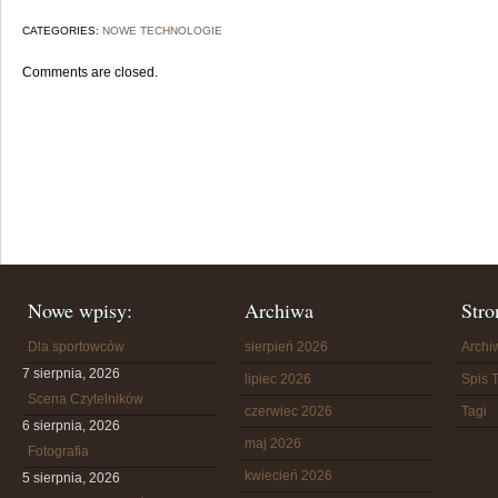
CATEGORIES:
NOWE TECHNOLOGIE
Comments are closed.
Nowe wpisy:
Archiwa
Stro
Dla sportowców
sierpień 2026
Arch
7 sierpnia, 2026
lipiec 2026
Spis T
Scena Czytelników
czerwiec 2026
Tagi
6 sierpnia, 2026
maj 2026
Fotografia
kwiecień 2026
5 sierpnia, 2026