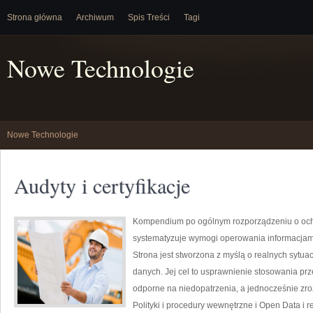
Strona główna
Archiwum
Spis Treści
Tagi
Nowe Technologie
Nowe Technologie
Audyty i certyfikacje
Kompendium po ogólnym rozporządzeniu o ochro
systematyzuje wymogi operowania informacjami
Strona jest stworzona z myślą o realnych sytua
danych. Jej cel to usprawnienie stosowania prz
odporne na niedopatrzenia, a jednocześnie zr
Polityki i procedury wewnętrzne i Open Data i r