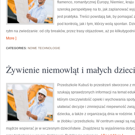
flamenco, romantycznej Europy, Niemiec, kraju 
szeroką perspektywę na to, jak zaplanować wy
jest praktyka. Treści powstają tak, by pomagać
pod kontrolą, jak i tym, którzy wolą spontan. D
rytm na zwiedzanie: od city breaków, przez trasy objazdowe, aż po kilkutygodn
More ]
CATEGORIES:
NOWE TECHNOLOGIE
Żywienie niemowląt i małych dziec
Przedszkole Kubuś to przestrzeń stworzone z my
szukają sprawdzonych informacji na temat eduka
którym rzeczywistość opieki i wychowania spoty
ułatwiać decyzje i zmniejszać niepewność zw
dziecka, a także z organizacją dnia w rodzini
w żłobku i przedszkolu. W centrum uwagi są naj
mądrze wspierać je w wczesnym dzieciństwie. Znajdziesz tu wyjaśnienia doty