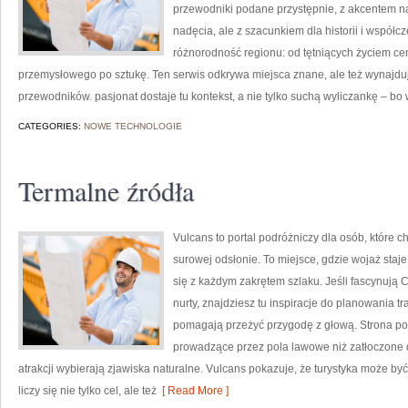
przewodniki podane przystępnie, z akcentem n
nadęcia, ale z szacunkiem dla historii i współc
różnorodność regionu: od tętniących życiem cen
przemysłowego po sztukę. Ten serwis odkrywa miejsca znane, ale też wynajduje 
przewodników. pasjonat dostaje tu kontekst, a nie tylko suchą wyliczankę – bo
CATEGORIES:
NOWE TECHNOLOGIE
Termalne źródła
Vulcans to portal podróżniczy dla osób, które c
surowej odsłonie. To miejsce, gdzie wojaż staje
się z każdym zakrętem szlaku. Jeśli fascynują 
nurty, znajdziesz tu inspiracje do planowania t
pomagają przeżyć przygodę z głową. Strona pows
prowadzące przez pola lawowe niż zatłoczone d
atrakcji wybierają zjawiska naturalne. Vulcans pokazuje, że turystyka może b
liczy się nie tylko cel, ale też
[ Read More ]