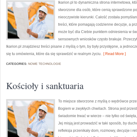
Ikarion.pl to dynamiczna strona internetowa, kt
stworzone dla osób, które cenią sprawdzone po
nieoczywiste kierunki. Całość została pomyślan
treści, które pomagają codzienne decyzje, a prz
może być dla Ciebie punktem odniesienia w świe
sensownych wniosków często brakuje. Przeczyta
Ikarion.pl znajdziesz treści pisane z myślą o tym, by były przystępne, a jedno
się tu omówienia, które da się sprawdzić w realnym życiu.
[ Read More ]
CATEGORIES:
NOWE TECHNOLOGIE
Kościoły i sanktuaria
To miejsce stworzone z myślą o wędrówce przek
Bogiem w zwykłych chwilach. Strona jest przestr
świadomie trwać w wierze – nie tylko od święta,
Jej misją jest prowadzić w taki sposób, by duc
refleksja przenikały dom, rozmowy, decyzje i re