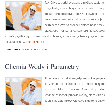
Taxi Drive to portal tworzony z myślą o szofer
wszystkich, którzy chcą lepiej zrozumieć świat
doświadczenie spotyka się z zamiłowaniem do au
nowoczesna taksówka: od dopasowania pojazdu
bezpieczeństwo na drodze i opłacalność pracy.
przyszłości. Ten portal opisuje taxi nie jako zwy
to profesja, dla innych sposób na dorobienie, a dla kolejnych — styl życia. Taxi
pokazując jak w
[ Read More ]
CATEGORIES:
NOWE TECHNOLOGIE
Chemia Wody i Parametry
Akwa-Pro to portal akwarystyczny, w którym pa
codziennej. To miejsce dla osób, które chcą o
za to z naciskiem na konkret. Strona skupia si
roślinne w sposób przewidywalny, niezależnie od
sobą kilka zbiorników. Ciekawe kategorie dla w