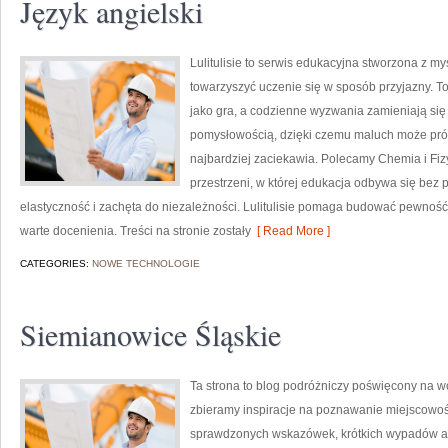
Język angielski
Lulitulisie to serwis edukacyjna stworzona z my
towarzyszyć uczenie się w sposób przyjazny. T
jako gra, a codzienne wyzwania zamieniają się
pomysłowością, dzięki czemu maluch może próbo
najbardziej zaciekawia. Polecamy Chemia i Fiz
przestrzeni, w której edukacja odbywa się bez pr
elastyczność i zachęta do niezależności. Lulitulisie pomaga budować pewność 
warte docenienia. Treści na stronie zostały
[ Read More ]
CATEGORIES:
NOWE TECHNOLOGIE
Siemianowice Śląskie
Ta strona to blog podróżniczy poświęcony na 
zbieramy inspiracje na poznawanie miejscowośc
sprawdzonych wskazówek, krótkich wypadów alb