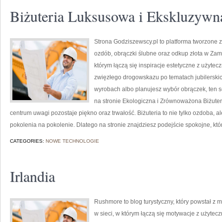
Biżuteria Luksusowa i Ekskluzywn
Strona Godziszewscy.pl to platforma tworzone z
ozdób, obrączki ślubne oraz odkup złota w Zamo
którym łączą się inspiracje estetyczne z użyte
zwięzłego drogowskazu po tematach jubilerskic
wyrobach albo planujesz wybór obrączek, ten s
na stronie Ekologiczna i Zrównoważona Biżuteri
centrum uwagi pozostaje piękno oraz trwałość. Biżuteria to nie tylko ozdoba, a
pokolenia na pokolenie. Dlatego na stronie znajdziesz podejście spokojne, któ
CATEGORIES:
NOWE TECHNOLOGIE
Irlandia
Rushmore to blog turystyczny, który powstał z 
w sieci, w którym łączą się motywacje z użytec