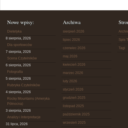
Nowe wpisy:
Archiwa
Stro
Dietetyka
sierpień 2026
Arch
8 sierpnia, 2026
lipiec 2026
Spis T
Dla sportowców
czerwiec 2026
Tagi
7 sierpnia, 2026
maj 2026
Scena Czytelników
kwiecień 2026
6 sierpnia, 2026
Fotografia
marzec 2026
5 sierpnia, 2026
luty 2026
Rubryka Czytelników
styczeń 2026
4 sierpnia, 2026
grudzień 2025
Rocky Mountains (Ameryka
Północna)
listopad 2025
3 sierpnia, 2026
październik 2025
Analizy i Interpretacje
wrzesień 2025
31 lipca, 2026