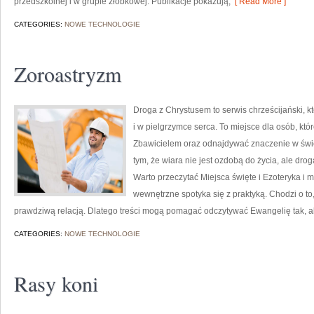
przedszkolnej i w grupie żłobkowej. Publikacje pokazują,
[ Read More ]
CATEGORIES:
NOWE TECHNOLOGIE
Zoroastryzm
Droga z Chrystusem to serwis chrześcijański,
i w pielgrzymce serca. To miejsce dla osób, któr
Zbawicielem oraz odnajdywać znaczenie w świet
tym, że wiara nie jest ozdobą do życia, ale dro
Warto przeczytać Miejsca święte i Ezoteryka i 
wewnętrzne spotyka się z praktyką. Chodzi o to,
prawdziwą relacją. Dlatego treści mogą pomagać odczytywać Ewangelię tak, 
CATEGORIES:
NOWE TECHNOLOGIE
Rasy koni