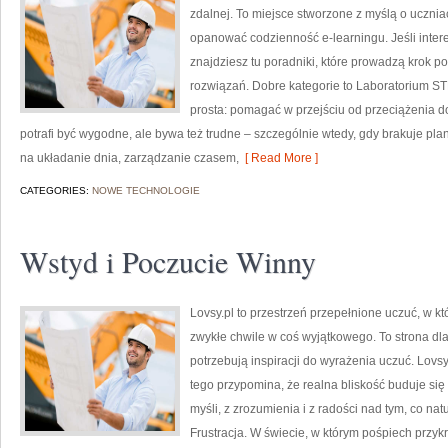
zdalnej. To miejsce stworzone z myślą o ucznia
opanować codzienność e-learningu. Jeśli intere
znajdziesz tu poradniki, które prowadzą krok 
rozwiązań. Dobre kategorie to Laboratorium S
prosta: pomagać w przejściu od przeciążenia do
potrafi być wygodne, ale bywa też trudne – szczególnie wtedy, gdy brakuje plan
na układanie dnia, zarządzanie czasem,
[ Read More ]
CATEGORIES:
NOWE TECHNOLOGIE
Wstyd i Poczucie Winny
Lovsy.pl to przestrzeń przepełnione uczuć, w kt
zwykłe chwile w coś wyjątkowego. To strona dla 
potrzebują inspiracji do wyrażenia uczuć. Lovsy
tego przypomina, że realna bliskość buduje się
myśli, z zrozumienia i z radości nad tym, co na
Frustracja. W świecie, w którym pośpiech przyk