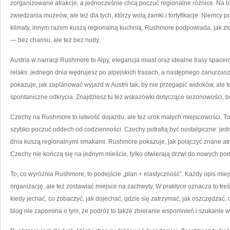
zorganizowane atrakcje, a jednocześnie chcą poczuć regionalne różnice. Na bl
zwiedzania muzeów, ale też dla tych, którzy wolą zamki i fortyfikacje. Niemcy po
klimaty, innym razem kuszą regionalną kuchnią. Rushmore podpowiada, jak z
— bez chaosu, ale też bez nudy.
Austria w narracji Rushmore to Alpy, elegancja miast oraz idealne trasy spacer
relaks: jednego dnia wędrujesz po alpejskich trasach, a następnego zanurzasz
pokazuje, jak zaplanować wyjazd w Austrii tak, by nie przegapić widoków, ale t
spontaniczne odkrycia. Znajdziesz tu też wskazówki dotyczące sezonowości, b
Czechy na Rushmore to łatwość dojazdu, ale też urok małych miejscowości. To i
szybko poczuć oddech od codzienności. Czechy potrafią być nostalgiczne: j
dnia kuszą regionalnymi smakami. Rushmore pokazuje, jak połączyć znane atra
Czechy nie kończą się na jednym mieście, tylko otwierają drzwi do nowych po
To, co wyróżnia Rushmore, to podejście „plan + elastyczność”. Każdy opis mie
organizację, ale też zostawiać miejsce na zachwyty. W praktyce oznacza to tre
kiedy jechać, co zobaczyć, jak dojechać, gdzie się zatrzymać, jak oszczędzać
blog nie zapomina o tym, że podróż to także zbieranie wspomnień i szukanie 