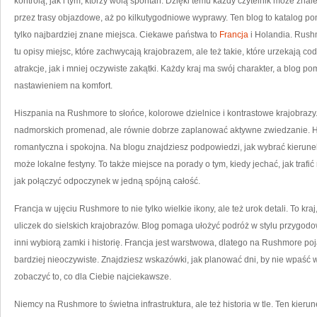
kontrolą, jak i tym, którzy wolą spontan. Dzięki temu każdy czytelnik może znal
przez trasy objazdowe, aż po kilkutygodniowe wyprawy. Ten blog to katalog pom
tylko najbardziej znane miejsca. Ciekawe państwa to
Francja
i Holandia. Rush
tu opisy miejsc, które zachwycają krajobrazem, ale też takie, które urzekają 
atrakcje, jak i mniej oczywiste zakątki. Każdy kraj ma swój charakter, a blog 
nastawieniem na komfort.
Hiszpania na Rushmore to słońce, kolorowe dzielnice i kontrastowe krajobrazy
nadmorskich promenad, ale równie dobrze zaplanować aktywne zwiedzanie. Hi
romantyczna i spokojna. Na blogu znajdziesz podpowiedzi, jak wybrać kierunek p
może lokalne festyny. To także miejsce na porady o tym, kiedy jechać, jak trafi
jak połączyć odpoczynek w jedną spójną całość.
Francja w ujęciu Rushmore to nie tylko wielkie ikony, ale też urok detali. To k
uliczek do sielskich krajobrazów. Blog pomaga ułożyć podróż w stylu przygod
inni wybiorą zamki i historię. Francja jest warstwowa, dlatego na Rushmore poj
bardziej nieoczywiste. Znajdziesz wskazówki, jak planować dni, by nie wpaść
zobaczyć to, co dla Ciebie najciekawsze.
Niemcy na Rushmore to świetna infrastruktura, ale też historia w tle. Ten kieru