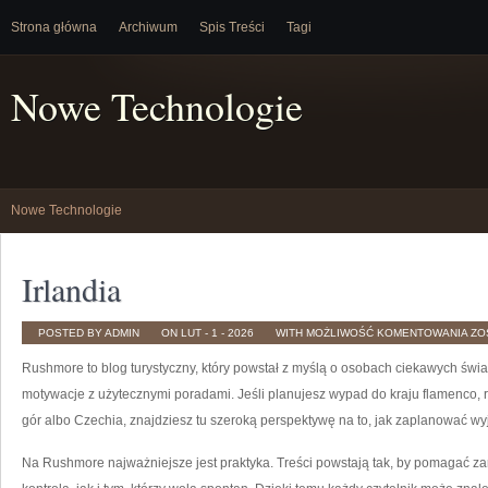
Strona główna
Archiwum
Spis Treści
Tagi
Nowe Technologie
Nowe Technologie
Irlandia
IR
POSTED BY ADMIN
ON LUT - 1 - 2026
WITH
MOŻLIWOŚĆ KOMENTOWANIA
ZO
Rushmore to blog turystyczny, który powstał z myślą o osobach ciekawych świata
motywacje z użytecznymi poradami. Jeśli planujesz wypad do kraju flamenco, r
gór albo Czechia, znajdziesz tu szeroką perspektywę na to, jak zaplanować wy
Na Rushmore najważniejsze jest praktyka. Treści powstają tak, by pomagać z