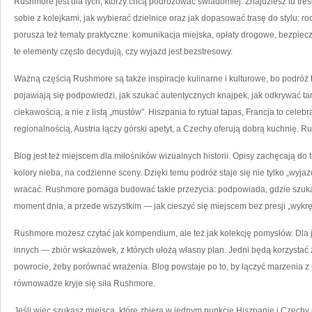
Rushmore jest dla tych, którzy chcą podróżować świadomiej. Znajdziesz tu treśc
sobie z kolejkami, jak wybierać dzielnice oraz jak dopasować trasę do stylu:
porusza też tematy praktyczne: komunikacja miejska, opłaty drogowe, bezpiecz
te elementy często decydują, czy wyjazd jest bezstresowy.
Ważną częścią Rushmore są także inspiracje kulinarne i kulturowe, bo podróż to
pojawiają się podpowiedzi, jak szukać autentycznych knajpek, jak odkrywać tar
ciekawością, a nie z listą „mustów”. Hiszpania to rytuał tapas, Francja to cele
regionalnością, Austria łączy górski apetyt, a Czechy oferują dobrą kuchnię. R
Blog jest też miejscem dla miłośników wizualnych historii. Opisy zachęcają do 
kolory nieba, na codzienne sceny. Dzięki temu podróż staje się nie tylko „wyjazd
wracać. Rushmore pomaga budować takie przeżycia: podpowiada, gdzie szukać
moment dnia, a przede wszystkim — jak cieszyć się miejscem bez presji „wykrę
Rushmore możesz czytać jak kompendium, ale też jak kolekcję pomysłów. Dla j
innych — zbiór wskazówek, z których ułożą własny plan. Jedni będą korzystać
powrocie, żeby porównać wrażenia. Blog powstaje po to, by łączyć marzenia z 
równowadze kryje się siła Rushmore.
Jeśli więc szukasz miejsca, które zbiera w jednym punkcie Hiszpanię i Czech