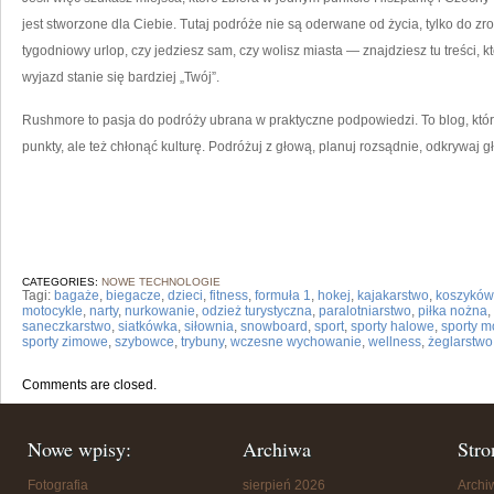
jest stworzone dla Ciebie. Tutaj podróże nie są oderwane od życia, tylko do zr
tygodniowy urlop, czy jedziesz sam, czy wolisz miasta — znajdziesz tu treści,
wyjazd stanie się bardziej „Twój”.
Rushmore to pasja do podróży ubrana w praktyczne podpowiedzi. To blog, któr
punkty, ale też chłonąć kulturę. Podróżuj z głową, planuj rozsądnie, odkrywaj g
CATEGORIES:
NOWE TECHNOLOGIE
Tagi:
bagaże
,
biegacze
,
dzieci
,
fitness
,
formuła 1
,
hokej
,
kajakarstwo
,
koszyków
motocykle
,
narty
,
nurkowanie
,
odzież turystyczna
,
paralotniarstwo
,
piłka nożna
,
saneczkarstwo
,
siatkówka
,
siłownia
,
snowboard
,
sport
,
sporty halowe
,
sporty m
sporty zimowe
,
szybowce
,
trybuny
,
wczesne wychowanie
,
wellness
,
żeglarstwo
Comments are closed.
Nowe wpisy:
Archiwa
Stro
Fotografia
sierpień 2026
Arch