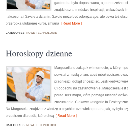
garderoba była dopasowana, a jednocześnie c
znajdziesz tu mnóstwo inspiracji, wskazówek i
i akcesoria i Szycie z dzianin. Szycie może być odprężające, ale bywa też eks
przeróbka ulubionej kurtki, zmiana
[ Read More ]
CATEGORIES:
NOWE TECHNOLOGIE
Horoskopy dzienne
Margoseila to zakątek w internecie, w którym po
powstał z myślą o tym, abyś mógł spojrzeć uważ
pragniesz i dokąd chcesz iść. Jeśli kiedykolwi
Ci oddechu na zastanowienie, Margoseila jest dl
porad, lecz mapa, która pomaga układać doświ
zrozumienie. Ciekawe kategorie to Ezoteryczne 
Na Margoseila znajdziesz wiedzę o psychice człowieka podaną tak, by była czy
przestrzeń dla osób, które chcą
[ Read More ]
CATEGORIES:
NOWE TECHNOLOGIE