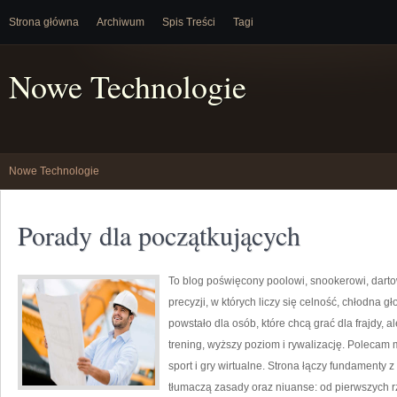
Strona główna
Archiwum
Spis Treści
Tagi
Nowe Technologie
Nowe Technologie
Porady dla początkujących
To blog poświęcony poolowi, snookerowi, darto
precyzji, w których liczy się celność, chłodna g
powstało dla osób, które chcą grać dla frajdy, al
trening, wyższy poziom i rywalizację. Polecam 
sport i gry wirtualne. Strona łączy fundamenty z 
tłumaczą zasady oraz niuanse: od pierwszych rz