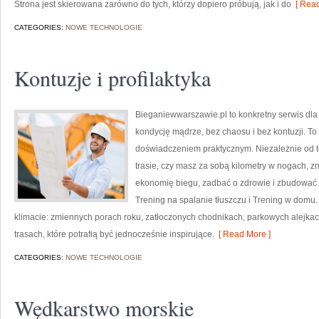
Strona jest skierowana zarówno do tych, którzy dopiero próbują, jak i do
[ Read
CATEGORIES:
NOWE TECHNOLOGIE
Kontuzje i profilaktyka
Bieganiewwarszawie.pl to konkretny serwis dla o
kondycję mądrze, bez chaosu i bez kontuzji. To 
doświadczeniem praktycznym. Niezależnie od t
trasie, czy masz za sobą kilometry w nogach, z
ekonomię biegu, zadbać o zdrowie i zbudować
Trening na spalanie tłuszczu i Trening w domu.
klimacie: zmiennych porach roku, zatłoczonych chodnikach, parkowych alejkach
trasach, które potrafią być jednocześnie inspirujące.
[ Read More ]
CATEGORIES:
NOWE TECHNOLOGIE
Wędkarstwo morskie