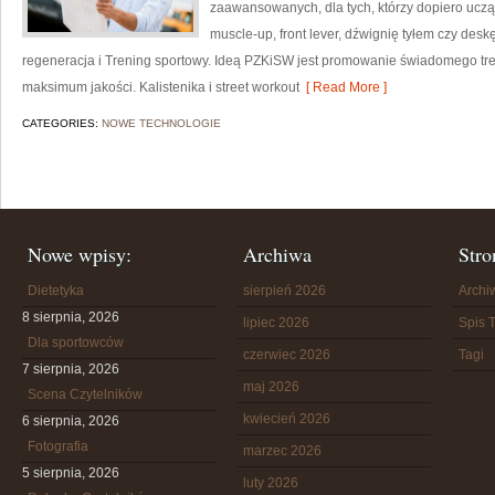
zaawansowanych, dla tych, którzy dopiero uczą 
muscle-up, front lever, dźwignię tyłem czy desk
regeneracja i Trening sportowy. Ideą PZKiSW jest promowanie świadomego 
maksimum jakości. Kalistenika i street workout
[ Read More ]
CATEGORIES:
NOWE TECHNOLOGIE
Nowe wpisy:
Archiwa
Stro
Dietetyka
sierpień 2026
Arch
8 sierpnia, 2026
lipiec 2026
Spis T
Dla sportowców
czerwiec 2026
Tagi
7 sierpnia, 2026
maj 2026
Scena Czytelników
kwiecień 2026
6 sierpnia, 2026
Fotografia
marzec 2026
5 sierpnia, 2026
luty 2026