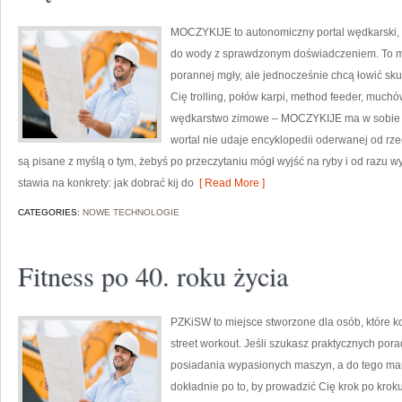
MOCZYKIJE to autonomiczny portal wędkarski, k
do wody z sprawdzonym doświadczeniem. To mi
porannej mgły, ale jednocześnie chcą łowić skut
Cię trolling, połów karpi, method feeder, muc
wędkarstwo zimowe – MOCZYKIJE ma w sobie do
wortal nie udaje encyklopedii oderwanej od rzeczy
są pisane z myślą o tym, żebyś po przeczytaniu mógł wyjść na ryby i od razu
stawia na konkrety: jak dobrać kij do
[ Read More ]
CATEGORIES:
NOWE TECHNOLOGIE
Fitness po 40. roku życia
PZKiSW to miejsce stworzone dla osób, które k
street workout. Jeśli szukasz praktycznych po
posiadania wypasionych maszyn, a do tego marz
dokładnie po to, by prowadzić Cię krok po kro