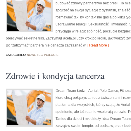
budować zdrowy partnerstwo bez presji. To mie
spojrzeć na swoją sytuację z dystansu, znaleźć
rozmawiać tak, by kontakt nie gasła po kilku t
uzdrawianie relacji i Seksualność i intymność.
przyciąga w relacji: spójność, poczucie bezpie
obiecywać sekretne triki, ZatrzymajFaceta.pl uczy krok po kroku, jak tworzyć zw
Bo “zatrzymać” partnera nie oznacza zatrzasnąć w
[ Read More ]
CATEGORIES:
NOWE TECHNOLOGIE
Zdrowie i kondycja tancerza
Dream Team Łódź – Aerial, Pole Dance, Fitness
które chcą połączyć taniec z ćwiczeniami i rozw
platforma dla wszystkich, którzy czują, że Aerial
spełnienie, ale też realnie wspierają zdrowie. P
Taniec dla dzieci i młodzieży. Idea Dream Team
zacząć w swoim tempie: od podstaw, przez budo