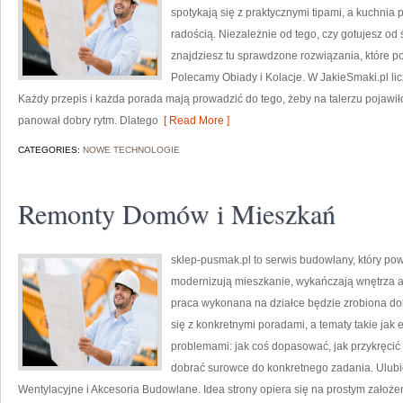
spotykają się z praktycznymi tipami, a kuchnia 
radością. Niezależnie od tego, czy gotujesz od 
znajdziesz tu sprawdzone rozwiązania, które po
Polecamy Obiady i Kolacje. W JakieSmaki.pl licz
Każdy przepis i każda porada mają prowadzić do tego, żeby na talerzu pojawiło
panował dobry rytm. Dlatego
[ Read More ]
CATEGORIES:
NOWE TECHNOLOGIE
Remonty Domów i Mieszkań
sklep-pusmak.pl to serwis budowlany, który po
modernizują mieszkanie, wykańczają wnętrza a
praca wykonana na działce będzie zrobiona dok
się z konkretnymi poradami, a tematy takie jak 
problemami: jak coś dopasować, jak przykręcić 
dobrać surowce do konkretnego zadania. Ulubi
Wentylacyjne i Akcesoria Budowlane. Idea strony opiera się na prostym zało