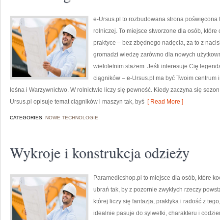
e-Ursus.pl to rozbudowana strona poświęcona t
rolniczej. To miejsce stworzone dla osób, któ
praktyce – bez zbędnego nadęcia, za to z naci
gromadzi wiedzę zarówno dla nowych użytkowni
wieloletnim stażem. Jeśli interesuje Cię legend
ciągników – e-Ursus.pl ma być Twoim centrum 
leśna i Warzywnictwo. W rolnictwie liczy się pewność. Kiedy zaczyna się sezon,
Ursus.pl opisuje temat ciągników i maszyn tak, byś
[ Read More ]
CATEGORIES:
NOWE TECHNOLOGIE
Wykroje i konstrukcja odzieży
Paramedicshop.pl to miejsce dla osób, które k
ubrań tak, by z pozornie zwykłych rzeczy powsta
której liczy się fantazja, praktyka i radość z t
idealnie pasuje do sylwetki, charakteru i codzi