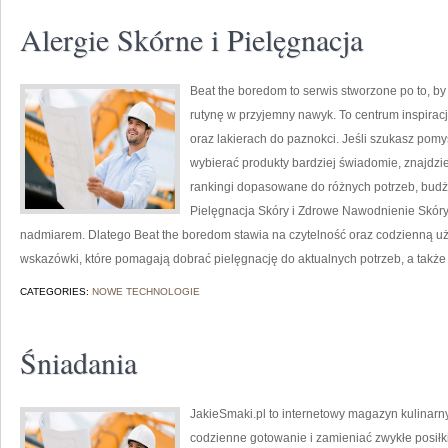
Alergie Skórne i Pielęgnacja
Beat the boredom to serwis stworzone po to, b
rutynę w przyjemny nawyk. To centrum inspirac
oraz lakierach do paznokci. Jeśli szukasz pomys
wybierać produkty bardziej świadomie, znajdzies
rankingi dopasowane do różnych potrzeb, budże
Pielęgnacja Skóry i Zdrowe Nawodnienie Skóry
nadmiarem. Dlatego Beat the boredom stawia na czytelność oraz codzienną uży
wskazówki, które pomagają dobrać pielęgnację do aktualnych potrzeb, a także
CATEGORIES:
NOWE TECHNOLOGIE
Śniadania
JakieSmaki.pl to internetowy magazyn kulinarny
codzienne gotowanie i zamieniać zwykłe posiłki