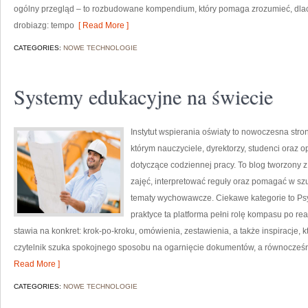
ogólny przegląd – to rozbudowane kompendium, który pomaga zrozumieć, dl
drobiazg: tempo
[ Read More ]
CATEGORIES:
NOWE TECHNOLOGIE
Systemy edukacyjne na świecie
Instytut wspierania oświaty to nowoczesna str
którym nauczyciele, dyrektorzy, studenci oraz
dotyczące codziennej pracy. To blog tworzony 
zajęć, interpretować reguły oraz pomagać w s
tematy wychowawcze. Ciekawe kategorie to Psy
praktyce ta platforma pełni rolę kompasu po re
stawia na konkret: krok-po-kroku, omówienia, zestawienia, a także inspiracje, 
czytelnik szuka spokojnego sposobu na ogarnięcie dokumentów, a równocześn
Read More ]
CATEGORIES:
NOWE TECHNOLOGIE