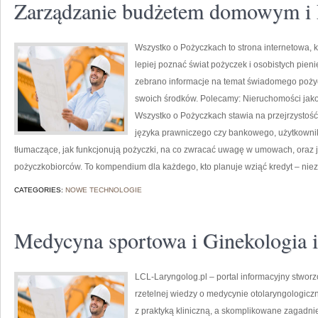
Zarządzanie budżetem domowym i F
Wszystko o Pożyczkach to strona internetowa, k
lepiej poznać świat pożyczek i osobistych pieni
zebrano informacje na temat świadomego poży
swoich środków. Polecamy: Nieruchomości jako i
Wszystko o Pożyczkach stawia na przejrzystoś
języka prawniczego czy bankowego, użytkownik 
tłumaczące, jak funkcjonują pożyczki, na co zwracać uwagę w umowach, oraz j
pożyczkobiorców. To kompendium dla każdego, kto planuje wziąć kredyt – niez
CATEGORIES:
NOWE TECHNOLOGIE
Medycyna sportowa i Ginekologia i
LCL-Laryngolog.pl – portal informacyjny stworz
rzetelnej wiedzy o medycynie otolaryngologiczn
z praktyką kliniczną, a skomplikowane zagadn