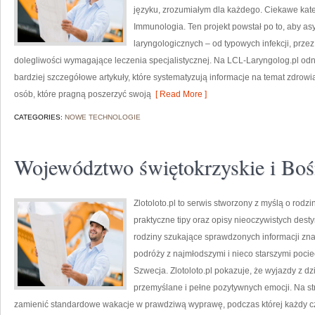
języku, zrozumiałym dla każdego. Ciekawe katego
Immunologia. Ten projekt powstał po to, aby 
laryngologicznych – od typowych infekcji, prze
dolegliwości wymagające leczenia specjalistycznej. Na LCL-Laryngolog.pl odna
bardziej szczegółowe artykuły, które systematyzują informacje na temat zdrowi
osób, które pragną poszerzyć swoją
[ Read More ]
CATEGORIES:
NOWE TECHNOLOGIE
Województwo świętokrzyskie i Boś
Zlotoloto.pl to serwis stworzony z myślą o rodz
praktyczne tipy oraz opisy nieoczywistych desty
rodziny szukające sprawdzonych informacji znaj
podróży z najmłodszymi i nieco starszymi pocie
Szwecja. Zlotoloto.pl pokazuje, że wyjazdy z d
przemyślane i pełne pozytywnych emocji. Na st
zamienić standardowe wakacje w prawdziwą wyprawę, podczas której każdy cz