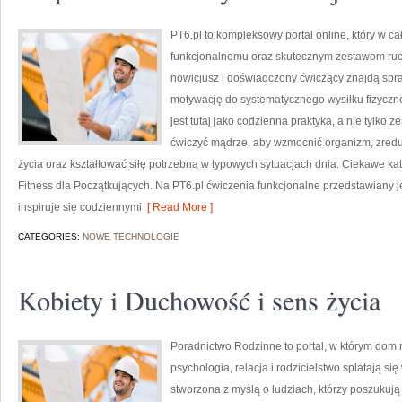
PT6.pl to kompleksowy portal online, który w ca
funkcjonalnemu oraz skutecznym zestawom ruc
nowicjusz i doświadczony ćwiczący znajdą spr
motywację do systematycznego wysiłku fizyczne
jest tutaj jako codzienna praktyka, a nie tylko 
ćwiczyć mądrze, aby wzmocnić organizm, zredu
życia oraz kształtować siłę potrzebną w typowych sytuacjach dnia. Ciekawe kate
Fitness dla Początkujących. Na PT6.pl ćwiczenia funkcjonalne przedstawiany jes
inspiruje się codziennymi
[ Read More ]
CATEGORIES:
NOWE TECHNOLOGIE
Kobiety i Duchowość i sens życia
Poradnictwo Rodzinne to portal, w którym dom r
psychologia, relacja i rodzicielstwo splatają si
stworzona z myślą o ludziach, którzy poszuku