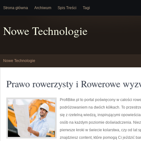
Strona główna
Archiwum
Spis Treści
Tagi
Nowe Technologie
Nowe Technologie
Prawo rowerzysty i Rowerowe wyzw
ProfiBike.pl to portal poświęcony w całości ro
podróżowaniem na dwóch kółkach. To przestrze
się z rzetelną wiedzą, inspirującymi opowieści
osób na każdym poziomie doświadczenia. Nieza
pierwsze kroki w świecie kolarstwa, czy od lat 
znajdziesz content, które pomogą Ci jeździć ba