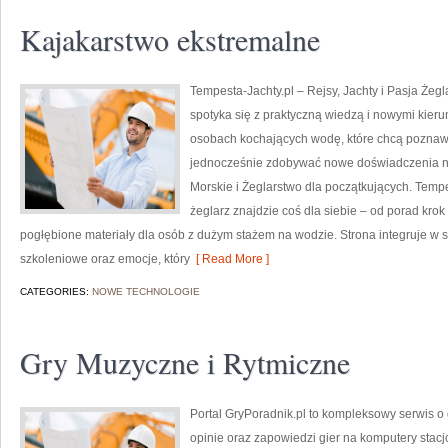
Kajakarstwo ekstremalne
Tempesta-Jachty.pl – Rejsy, Jachty i Pasja Żegl
spotyka się z praktyczną wiedzą i nowymi kieru
osobach kochających wodę, które chcą poznawa
jednocześnie zdobywać nowe doświadczenia na
Morskie i Żeglarstwo dla początkujących. Tempest
żeglarz znajdzie coś dla siebie – od porad krok
pogłębione materiały dla osób z dużym stażem na wodzie. Strona integruje w so
szkoleniowe oraz emocje, który
[ Read More ]
CATEGORIES:
NOWE TECHNOLOGIE
Gry Muzyczne i Rytmiczne
Portal GryPoradnik.pl to kompleksowy serwis o 
opinie oraz zapowiedzi gier na komputery stacj