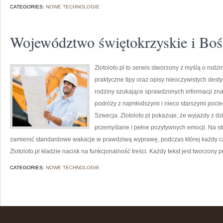
CATEGORIES:
NOWE TECHNOLOGIE
Województwo świętokrzyskie i Boś
Zlotoloto.pl to serwis stworzony z myślą o rodz
praktyczne tipy oraz opisy nieoczywistych desty
rodziny szukające sprawdzonych informacji znaj
podróży z najmłodszymi i nieco starszymi pocie
Szwecja. Zlotoloto.pl pokazuje, że wyjazdy z d
przemyślane i pełne pozytywnych emocji. Na st
zamienić standardowe wakacje w prawdziwą wyprawę, podczas której każdy cz
Zlotoloto.pl kładzie nacisk na funkcjonalność treści. Każdy tekst jest tworzony 
CATEGORIES:
NOWE TECHNOLOGIE