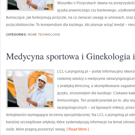
Wszystko o Pożyczkach stawia na przejrzystoś
języka prawniczego czy bankowego, użytkownik 
tłumaczące, jak funkcjonują pożyczki, na co zwracać uwagę w umowach, oraz j
pożyczkobiorców. To kompendium dla każdego, kto planuje wziąć kredyt – niez
CATEGORIES:
NOWE TECHNOLOGIE
Medycyna sportowa i Ginekologia i
LCL-Laryngolog.pl – portal informacyjny stworz
rzetelnej wiedzy o medycynie otolaryngologiczn
z praktyką kliniczną, a skomplikowane zagadn
języku, zrozumiałym dla każdego. Ciekawe katego
Immunologia. Ten projekt powstał po to, aby 
laryngologicznych – od typowych infekcji, prze
dolegliwości wymagające leczenia specjalistycznej. Na LCL-Laryngolog.pl odna
bardziej szczegółowe artykuły, które systematyzują informacje na temat zdrowi
osób, które pragną poszerzyć swoją
[ Read More ]