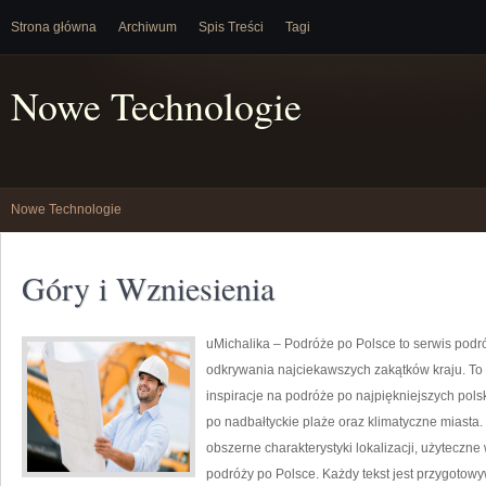
Strona główna
Archiwum
Spis Treści
Tagi
Nowe Technologie
Nowe Technologie
Góry i Wzniesienia
uMichalika – Podróże po Polsce to serwis podróż
odkrywania najciekawszych zakątków kraju. To 
inspiracje na podróże po najpiękniejszych pols
po nadbałtyckie plaże oraz klimatyczne miasta.
obszerne charakterystyki lokalizacji, użyteczne
podróży po Polsce. Każdy tekst jest przygotow