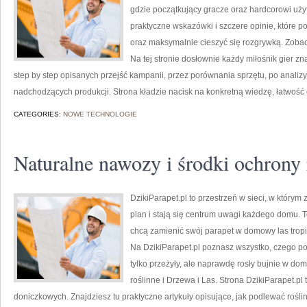
gdzie początkujący gracze oraz hardcorowi uży
praktyczne wskazówki i szczere opinie, które
oraz maksymalnie cieszyć się rozgrywką. Zobacz
Na tej stronie dosłownie każdy miłośnik gier zna
step by step opisanych przejść kampanii, przez porównania sprzętu, po analiz
nadchodzących produkcji. Strona kładzie nacisk na konkretną wiedzę, łatwość
CATEGORIES:
NOWE TECHNOLOGIE
Naturalne nawozy i środki ochrony 
DzikiParapet.pl to przestrzeń w sieci, w który
plan i stają się centrum uwagi każdego domu. T
chcą zamienić swój parapet w domowy las tropi
Na DzikiParapet.pl poznasz wszystko, czego po
tylko przeżyły, ale naprawdę rosły bujnie w 
roślinne i Drzewa i Las. Strona DzikiParapet.pl
doniczkowych. Znajdziesz tu praktyczne artykuły opisujące, jak podlewać rośl