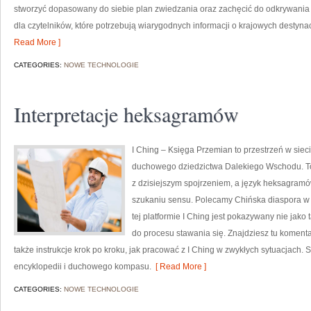
stworzyć dopasowany do siebie plan zwiedzania oraz zachęcić do odkrywania 
dla czytelników, które potrzebują wiarygodnych informacji o krajowych destyna
Read More ]
CATEGORIES:
NOWE TECHNOLOGIE
Interpretacje heksagramów
I Ching – Księga Przemian to przestrzeń w sieci
duchowego dziedzictwa Dalekiego Wschodu. To 
z dzisiejszym spojrzeniem, a język heksagram
szukaniu sensu. Polecamy Chińska diaspora w P
tej platformie I Ching jest pokazywany nie jako 
do procesu stawania się. Znajdziesz tu koment
także instrukcje krok po kroku, jak pracować z I Ching w zwykłych sytuacjach. 
encyklopedii i duchowego kompasu.
[ Read More ]
CATEGORIES:
NOWE TECHNOLOGIE