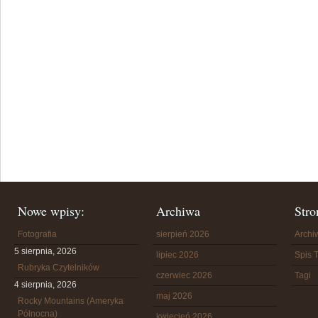
Nowe wpisy:
Archiwa
Stro
Fotografia
sierpień 2026
Arch
5 sierpnia, 2026
lipiec 2026
Spis T
Rubryka Czytelników
czerwiec 2026
Tagi
4 sierpnia, 2026
maj 2026
Rocky Mountains (Ameryka
Północna)
kwiecień 2026