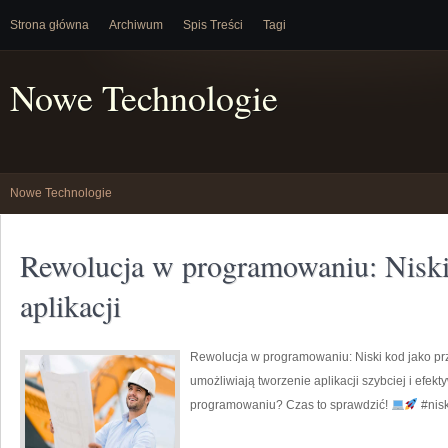
Strona główna
Archiwum
Spis Treści
Tagi
Nowe Technologie
Nowe Technologie
Rewolucja w programowaniu: Niski 
aplikacji
Rewolucja w programowaniu: Niski kod jako prz
umożliwiają tworzenie aplikacji szybciej i efekt
programowaniu? Czas to sprawdzić!
#nis