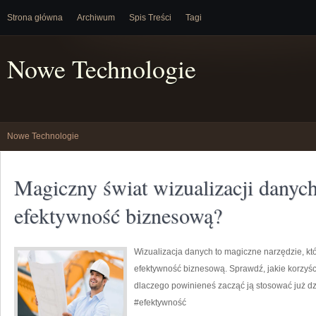
Strona główna
Archiwum
Spis Treści
Tagi
Nowe Technologie
Nowe Technologie
Magiczny świat wizualizacji danyc
efektywność biznesową?
Wizualizacja danych to magiczne narzędzie, k
efektywność biznesową. Sprawdź, jakie korzyści
dlaczego powinieneś zacząć ją stosować już dz
#efektywność