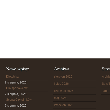
Nowe wpisy:
Archiwa
Stro
Dietetyka
sierpień 2026
Arch
8 sierpnia, 2026
lipiec 2026
Spis T
Dla sportowców
czerwiec 2026
Tagi
7 sierpnia, 2026
maj 2026
Scena Czytelników
kwiecień 2026
6 sierpnia, 2026