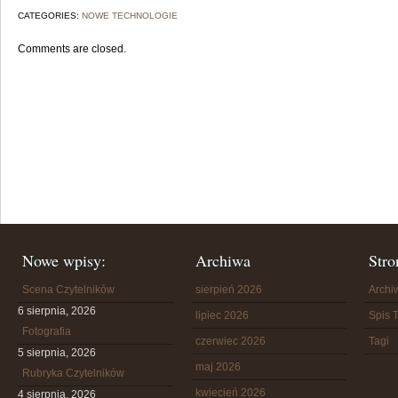
CATEGORIES:
NOWE TECHNOLOGIE
Comments are closed.
Nowe wpisy:
Archiwa
Stro
Scena Czytelników
sierpień 2026
Arch
6 sierpnia, 2026
lipiec 2026
Spis T
Fotografia
czerwiec 2026
Tagi
5 sierpnia, 2026
maj 2026
Rubryka Czytelników
kwiecień 2026
4 sierpnia, 2026