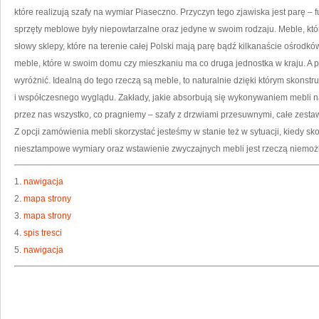
które realizują szafy na wymiar Piaseczno. Przyczyn tego zjawiska jest parę – 
sprzęty meblowe były niepowtarzalne oraz jedyne w swoim rodzaju. Meble, któ
słowy sklepy, które na terenie całej Polski mają parę bądź kilkanaście ośrodkó
meble, które w swoim domu czy mieszkaniu ma co druga jednostka w kraju. A pr
wyróżnić. Idealną do tego rzeczą są meble, to naturalnie dzięki którym skon
i współczesnego wyglądu. Zakłady, jakie absorbują się wykonywaniem mebli
przez nas wszystko, co pragniemy – szafy z drzwiami przesuwnymi, całe zestawy 
Z opcji zamówienia mebli skorzystać jesteśmy w stanie też w sytuacji, kiedy s
niesztampowe wymiary oraz wstawienie zwyczajnych mebli jest rzeczą niemoż
1.
nawigacja
2.
mapa strony
3.
mapa strony
4.
spis tresci
5.
nawigacja